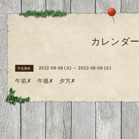
カレンダ
2022-08-09 (火) ～ 2022-08-09 (火)
予定満杯
午前✗ 午後✗ 夕方✗