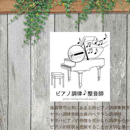
滋賀県守山市にある石田ピアノ調律事務所
ヤマハ調律学校出身のベテラン調律師、
ヤマハピアノの特徴を生かした調律を心が
ピアノの現状を把握することが大切な第一