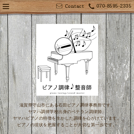
070-8595-2335
Contact
滋賀県守山市にある石田ピアノ調律事務所です。
ヤマハ調律学校出身のベテラン調律師、
ヤマハピアノの特徴を生かした調律を心がけています。
ピアノの現状を把握することが大切な第一歩です。