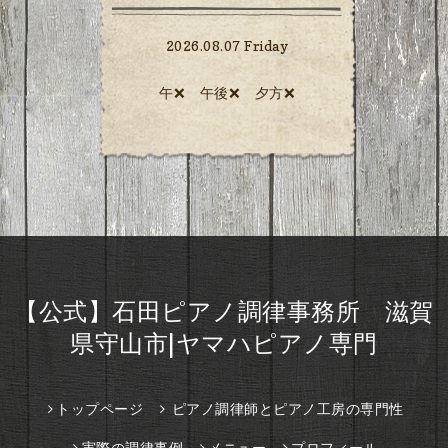
2026.08.07 Friday
午❌ 午後❌ 夕方❌️
【公式】石田ピアノ調律事務所 滋賀
県守山市|ヤマハピアノ専門
トップページ
ピアノ調律師とピアノ工房の専門性
実際の調律事例
メニュー
プロフィール