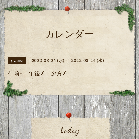
カレンダー
2022-08-24 (水) ～ 2022-08-24 (水)
予定満杯
午前× 午後✗ 夕方✗
today