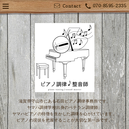
070-8595-2335
Contact
滋賀県守山市にある石田ピアノ調律事務所です。
ヤマハ調律学校出身のベテラン調律師、
ヤマハピアノの特徴を生かした調律を心がけています。
ピアノの現状を把握することが大切な第一歩です。