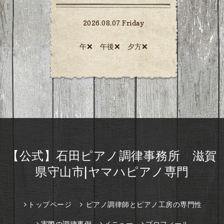
2026.08.07 Friday
午❌ 午後❌ 夕方❌️
【公式】石田ピアノ調律事務所 滋賀
県守山市|ヤマハピアノ専門
トップページ
ピアノ調律師とピアノ工房の専門性
実際の調律事例
メニュー
プロフィール