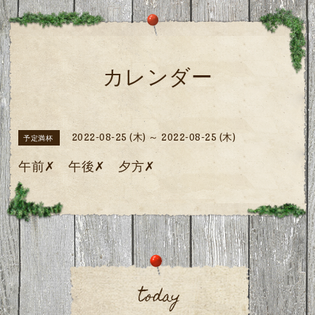
カレンダー
2022-08-25 (木) ～ 2022-08-25 (木)
予定満杯
午前✗ 午後✗ 夕方✗
today