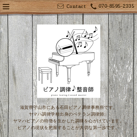
070-8595-2335
Contact
滋賀県守山市にある石田ピアノ調律事務所です。
ヤマハ調律学校出身のベテラン調律師、
ヤマハピアノの特徴を生かした調律を心がけています。
ピアノの現状を把握することが大切な第一歩です。