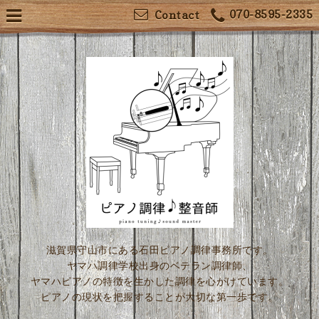
070-8595-2335
Contact
滋賀県守山市にある石田ピアノ調律事務所です。
ヤマハ調律学校出身のベテラン調律師、
ヤマハピアノの特徴を生かした調律を心がけています。
ピアノの現状を把握することが大切な第一歩です。