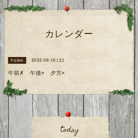
カレンダー
2022-09-10 (土)
予定満杯
午前✗ 午後× 夕方×
today