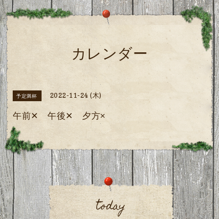
カレンダー
2022-11-24 (木)
予定満杯
午前✕ 午後✕ 夕方×
today