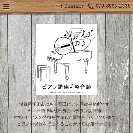
070-8595-2335
Contact
滋賀県守山市にある石田ピアノ調律事務所です。
ヤマハ調律学校出身のベテラン調律師、
ヤマハピアノの特徴を生かした調律を心がけています。
ピアノの現状を把握することが大切な第一歩です。