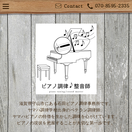
070-8595-2335
Contact
滋賀県守山市にある石田ピアノ調律事務所です。
ヤマハ調律学校出身のベテラン調律師、
ヤマハピアノの特徴を生かした調律を心がけています。
ピアノの現状を把握することが大切な第一歩です。