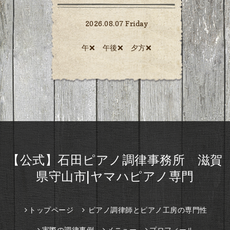
2026.08.07 Friday
午❌ 午後❌ 夕方❌️
【公式】石田ピアノ調律事務所 滋賀
県守山市|ヤマハピアノ専門
トップページ
ピアノ調律師とピアノ工房の専門性
実際の調律事例
メニュー
プロフィール