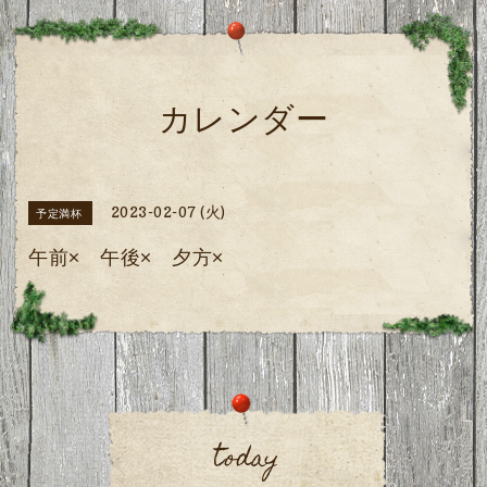
カレンダー
2023-02-07 (火)
予定満杯
午前× 午後× 夕方×
today