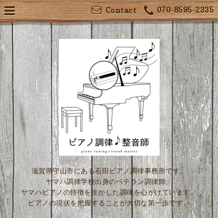
070-8595-2335
Contact
滋賀県守山市にある石田ピアノ調律事務所です。
ヤマハ調律学校出身のベテラン調律師、
ヤマハピアノの特徴を生かした調律を心がけています。
ピアノの現状を把握することが大切な第一歩です。