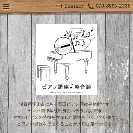
070-8595-2335
Contact
滋賀県守山市にある石田ピアノ調律事務所です。
ヤマハ調律学校出身のベテラン調律師、
ヤマハピアノの特徴を生かした調律を心がけています。
ピアノの現状を把握することが大切な第一歩です。