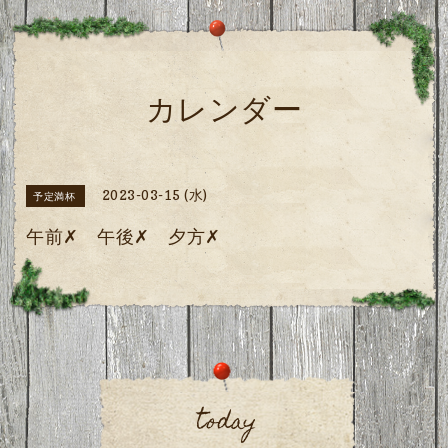
カレンダー
2023-03-15 (水)
予定満杯
午前✗ 午後✗ 夕方✗
today