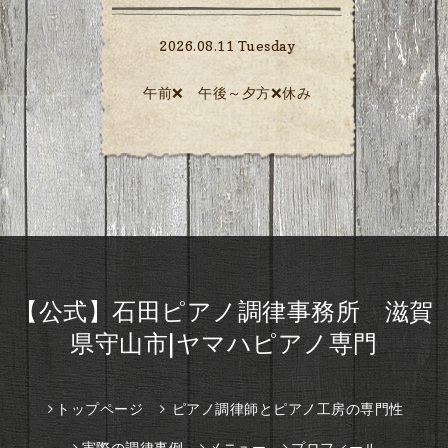
2026.08.11 Tuesday
午前❌️ 午後～夕方❌️休み
【公式】石田ピアノ調律事務所 滋賀
県守山市|ヤマハピアノ専門
トップページ
ピアノ調律師とピアノ工房の専門性
実際の調律事例
メニュー
プロフィール