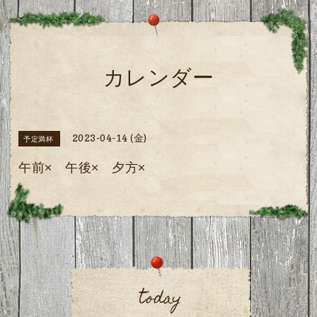
カレンダー
2023-04-14 (金)
予定満杯
午前× 午後× 夕方×
today