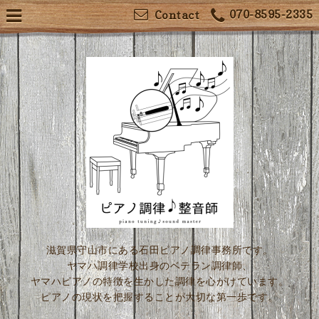
070-8595-2335
Contact
滋賀県守山市にある石田ピアノ調律事務所です。
ヤマハ調律学校出身のベテラン調律師、
ヤマハピアノの特徴を生かした調律を心がけています。
ピアノの現状を把握することが大切な第一歩です。