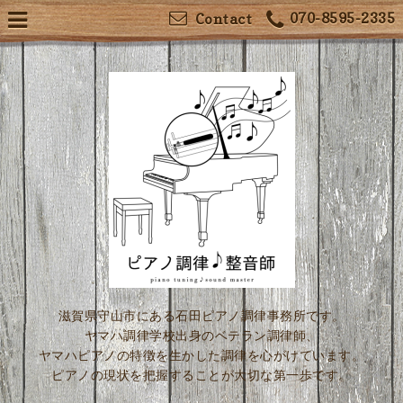
070-8595-2335
Contact
滋賀県守山市にある石田ピアノ調律事務所です。
ヤマハ調律学校出身のベテラン調律師、
ヤマハピアノの特徴を生かした調律を心がけています。
ピアノの現状を把握することが大切な第一歩です。