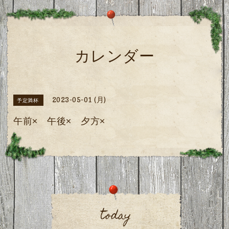
カレンダー
2023-05-01 (月)
予定満杯
午前× 午後× 夕方×
today