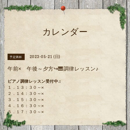
カレンダー
2023-05-21 (日)
予定満杯
午前× 午後～夕方↪🎹調律レッスン♪
ピアノ調律レッスン受付中♫
１．１３：３０～×
２．１４：３０～×
３．１５：３０～×
４．１６：３０～×
５．１７：３０～×