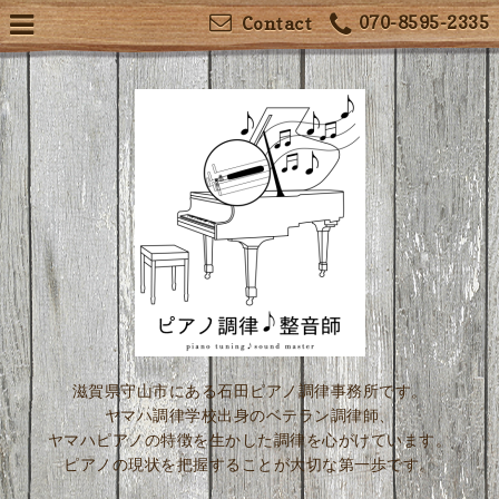
070-8595-2335
Contact
滋賀県守山市にある石田ピアノ調律事務所です。
ヤマハ調律学校出身のベテラン調律師、
ヤマハピアノの特徴を生かした調律を心がけています。
ピアノの現状を把握することが大切な第一歩です。