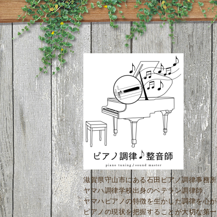
滋賀県守山市にある石田ピアノ調律事務所
ヤマハ調律学校出身のベテラン調律師、
ヤマハピアノの特徴を生かした調律を心が
ピアノの現状を把握することが大切な第一