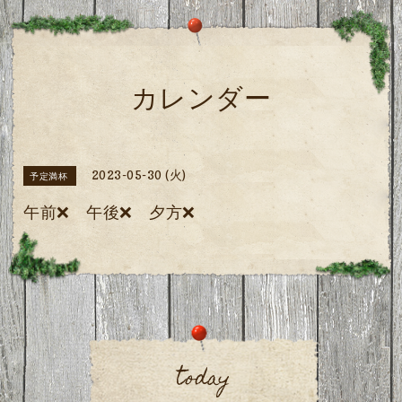
カレンダー
2023-05-30 (火)
予定満杯
午前❌ 午後❌ 夕方❌
today