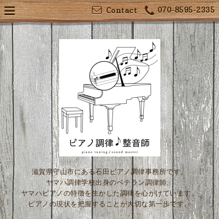
070-8595-2335
Contact
滋賀県守山市にある石田ピアノ調律事務所です。
ヤマハ調律学校出身のベテラン調律師、
ヤマハピアノの特徴を生かした調律を心がけています。
ピアノの現状を把握することが大切な第一歩です。