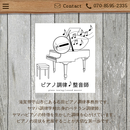
070-8595-2335
Contact
滋賀県守山市にある石田ピアノ調律事務所です。
ヤマハ調律学校出身のベテラン調律師、
ヤマハピアノの特徴を生かした調律を心がけています。
ピアノの現状を把握することが大切な第一歩です。