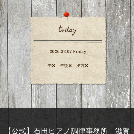
today
2026.08.07 Friday
午❌ 午後❌ 夕方❌️
【公式】石田ピアノ調律事務所 滋賀