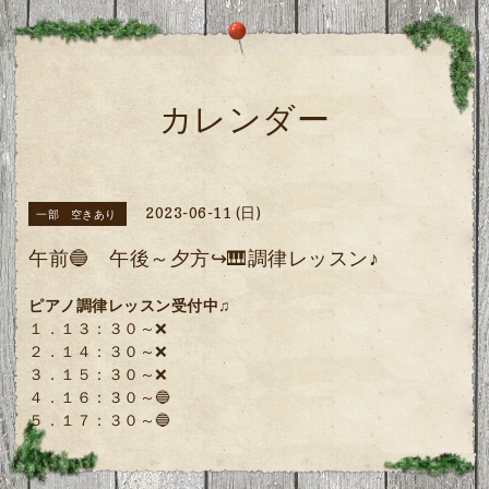
カレンダー
2023-06-11 (日)
一部 空きあり
午前🔵 午後～夕方↪🎹調律レッスン♪
ピアノ調律レッスン受付中♫
１．１３：３０～❌
２．１４：３０～❌
３．１５：３０～❌
４．１６：３０～🔵
５．１７：３０～🔵