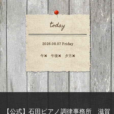
today
2026.08.07 Friday
午❌ 午後❌ 夕方❌️
【公式】石田ピアノ調律事務所 滋賀