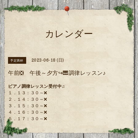
カレンダー
2023-06-18 (日)
予定満杯
午前❎ 午後～夕方↪🎹調律レッスン♪
ピアノ調律レッスン受付中♫
１．１３：３０～❌
２．１４：３０～❌
３．１５：３０～❌
４．１６：３０～❌
５．１７：３０～❌