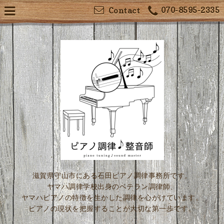
070-8595-2335
Contact
滋賀県守山市にある石田ピアノ調律事務所です。
ヤマハ調律学校出身のベテラン調律師、
ヤマハピアノの特徴を生かした調律を心がけています。
ピアノの現状を把握することが大切な第一歩です。