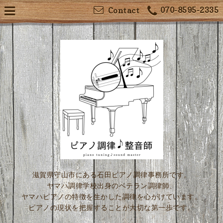
070-8595-2335
Contact
滋賀県守山市にある石田ピアノ調律事務所です。
ヤマハ調律学校出身のベテラン調律師、
ヤマハピアノの特徴を生かした調律を心がけています。
ピアノの現状を把握することが大切な第一歩です。