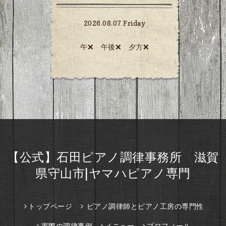
2026.08.07 Friday
午❌ 午後❌ 夕方❌️
【公式】石田ピアノ調律事務所 滋賀
県守山市|ヤマハピアノ専門
トップページ
ピアノ調律師とピアノ工房の専門性
実際の調律事例
メニュー
プロフィール