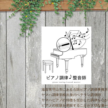
滋賀県守山市にある石田ピアノ調律事務所
ヤマハ調律学校出身のベテラン調律師、
ヤマハピアノの特徴を生かした調律を心が
ピアノの現状を把握することが大切な第一