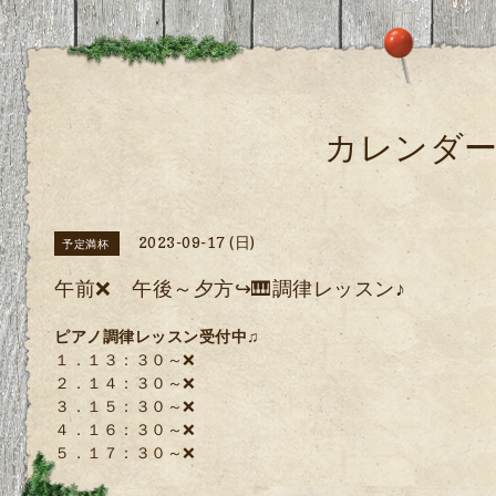
カレンダ
2023-09-17 (日)
予定満杯
午前❌ 午後～夕方↪🎹調律レッスン♪
ピアノ調律レッスン受付中♫
１．１３：３０～❌
２．１４：３０～❌
３．１５：３０～❌
４．１６：３０～❌
５．１７：３０～❌