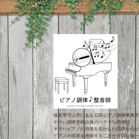
滋賀県守山市にある石田ピアノ調律事務所
ヤマハ調律学校出身のベテラン調律師、
ヤマハピアノの特徴を生かした調律を心が
ピアノの現状を把握することが大切な第一