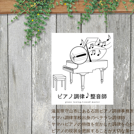
滋賀県守山市にある石田ピアノ調律事務所
ヤマハ調律学校出身のベテラン調律師、
ヤマハピアノの特徴を生かした調律を心が
ピアノの現状を把握することが大切な第一