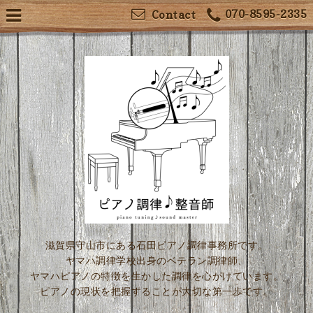
070-8595-2335
Contact
滋賀県守山市にある石田ピアノ調律事務所です。
ヤマハ調律学校出身のベテラン調律師、
ヤマハピアノの特徴を生かした調律を心がけています。
ピアノの現状を把握することが大切な第一歩です。