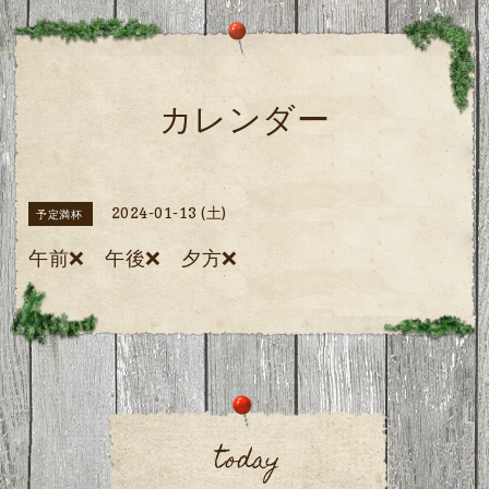
カレンダー
2024-01-13 (土)
予定満杯
午前❌ 午後❌ 夕方❌
today