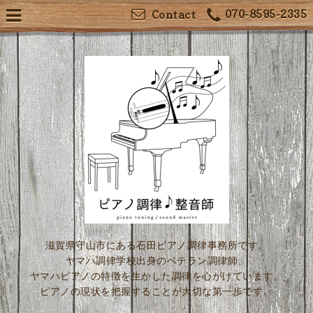
070-8595-2335
Contact
滋賀県守山市にある石田ピアノ調律事務所です。
ヤマハ調律学校出身のベテラン調律師、
ヤマハピアノの特徴を生かした調律を心がけています。
ピアノの現状を把握することが大切な第一歩です。