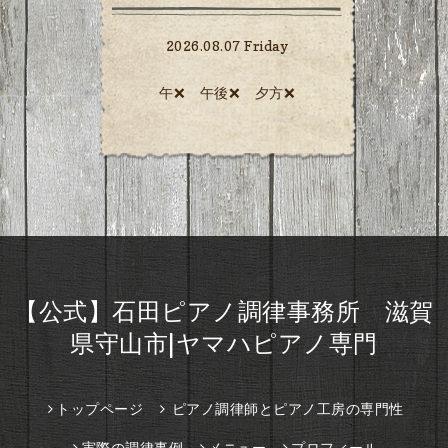
2026.08.07 Friday
午❌ 午後❌ 夕方❌️
【公式】石田ピアノ調律事務所 滋賀
県守山市|ヤマハピアノ専門
トップページ
ピアノ調律師とピアノ工房の専門性
実際の調律事例
メニュー
プロフィール