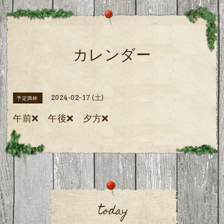
カレンダー
2024-02-17 (土)
予定満杯
午前❌ 午後❌ 夕方❌
today