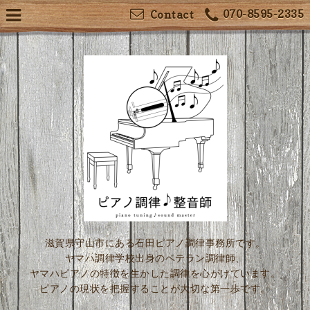
070-8595-2335
Contact
滋賀県守山市にある石田ピアノ調律事務所です。
ヤマハ調律学校出身のベテラン調律師、
ヤマハピアノの特徴を生かした調律を心がけています。
ピアノの現状を把握することが大切な第一歩です。