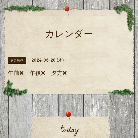
カレンダー
2024-06-20 (木)
予定満杯
午前❌ 午後❌ 夕方❌
today