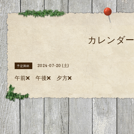
カレンダ
2024-07-20 (土)
予定満杯
午前❌ 午後❌ 夕方❌