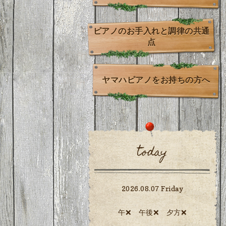
ピアノのお手入れと調律の共通
点
ヤマハピアノをお持ちの方へ
today
2026.08.07 Friday
午❌ 午後❌ 夕方❌️