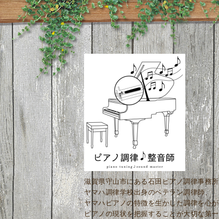
滋賀県守山市にある石田ピアノ調律事務所
ヤマハ調律学校出身のベテラン調律師、
ヤマハピアノの特徴を生かした調律を心が
ピアノの現状を把握することが大切な第一