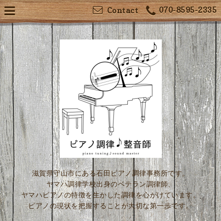
070-8595-2335
Contact
滋賀県守山市にある石田ピアノ調律事務所です。
ヤマハ調律学校出身のベテラン調律師、
ヤマハピアノの特徴を生かした調律を心がけています。
ピアノの現状を把握することが大切な第一歩です。