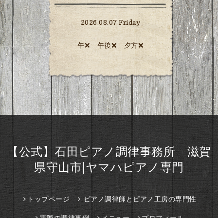
2026.08.07 Friday
午❌ 午後❌ 夕方❌️
【公式】石田ピアノ調律事務所 滋賀
県守山市|ヤマハピアノ専門
トップページ
ピアノ調律師とピアノ工房の専門性
実際の調律事例
メニュー
プロフィール