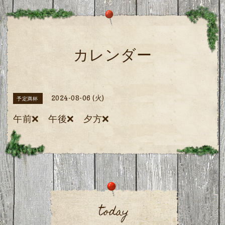
カレンダー
2024-08-06 (火)
予定満杯
午前❌ 午後❌ 夕方❌
today