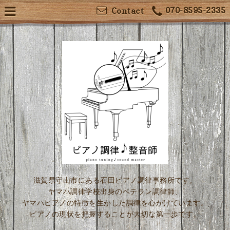
070-8595-2335
Contact
滋賀県守山市にある石田ピアノ調律事務所です。
ヤマハ調律学校出身のベテラン調律師、
ヤマハピアノの特徴を生かした調律を心がけています。
ピアノの現状を把握することが大切な第一歩です。