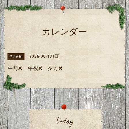
カレンダー
2024-08-18 (日)
予定満杯
午前❌ 午後❌ 夕方❌
today