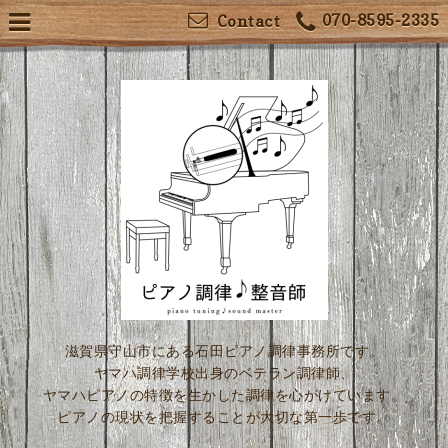
070-8595-2335
Contact
滋賀県守山市にある石田ピアノ調律事務所です。
ヤマハ調律学校出身のベテラン調律師、
ヤマハピアノの特徴を生かした調律を心がけています。
ピアノの現状を把握することが大切な第一歩です。