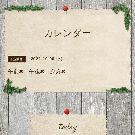
カレンダー
2024-10-09 (水)
予定満杯
午前❌ 午後❌ 夕方❌
today