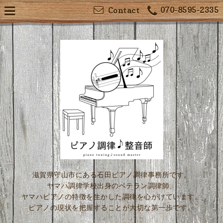
070-8595-2335
Contact
滋賀県守山市にある石田ピアノ調律事務所です。
ヤマハ調律学校出身のベテラン調律師、
ヤマハピアノの特徴を生かした調律を心がけています。
ピアノの現状を把握することが大切な第一歩です。