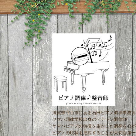
滋賀県守山市にある石田ピアノ調律事務所
ヤマハ調律学校出身のベテラン調律師、
ヤマハピアノの特徴を生かした調律を心が
ピアノの現状を把握することが大切な第一