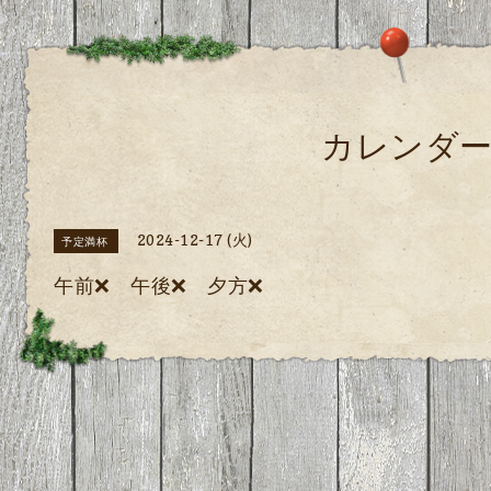
カレンダ
2024-12-17 (火)
予定満杯
午前❌️ 午後❌️ 夕方❌️