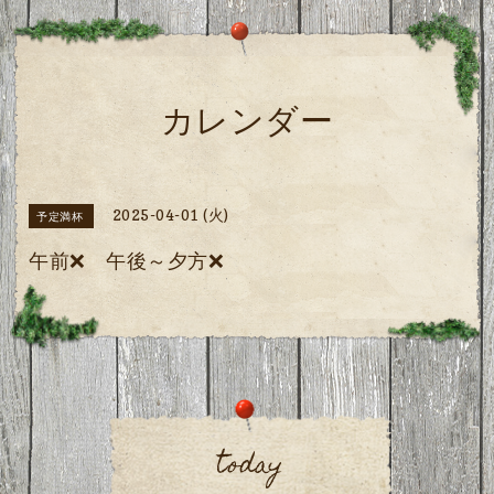
カレンダー
2025-04-01 (火)
予定満杯
午前❌️ 午後～夕方❌️
today