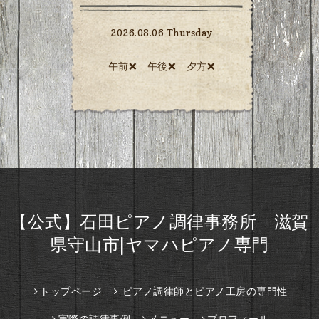
2026.08.06 Thursday
午前❌ 午後❌ 夕方❌️
【公式】石田ピアノ調律事務所 滋賀
県守山市|ヤマハピアノ専門
トップページ
ピアノ調律師とピアノ工房の専門性
実際の調律事例
メニュー
プロフィール