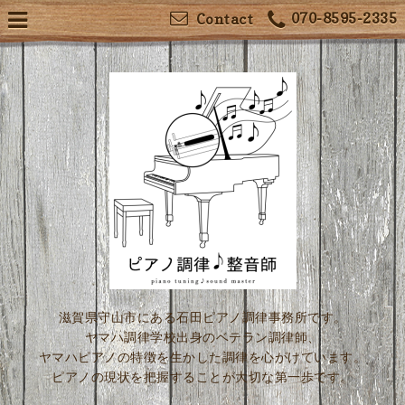
070-8595-2335
Contact
滋賀県守山市にある石田ピアノ調律事務所です。
ヤマハ調律学校出身のベテラン調律師、
ヤマハピアノの特徴を生かした調律を心がけています。
ピアノの現状を把握することが大切な第一歩です。