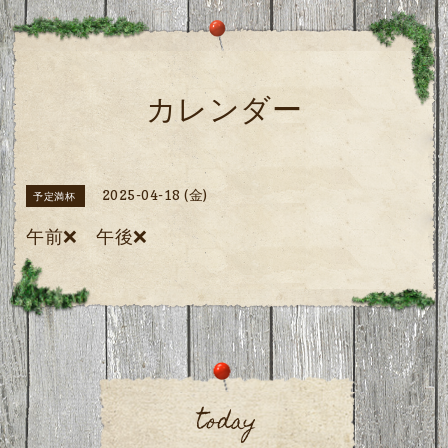
カレンダー
2025-04-18 (金)
予定満杯
午前❌️ 午後❌
today