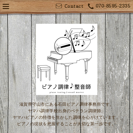
070-8595-2335
Contact
滋賀県守山市にある石田ピアノ調律事務所です。
ヤマハ調律学校出身のベテラン調律師、
ヤマハピアノの特徴を生かした調律を心がけています。
ピアノの現状を把握することが大切な第一歩です。