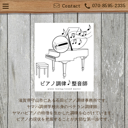
070-8595-2335
Contact
滋賀県守山市にある石田ピアノ調律事務所です。
ヤマハ調律学校出身のベテラン調律師、
ヤマハピアノの特徴を生かした調律を心がけています。
ピアノの現状を把握することが大切な第一歩です。