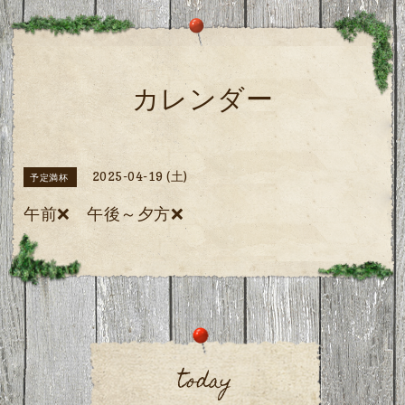
カレンダー
2025-04-19 (土)
予定満杯
午前❌ 午後～夕方❌
today