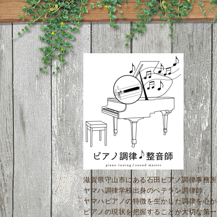
滋賀県守山市にある石田ピアノ調律事務所
ヤマハ調律学校出身のベテラン調律師、
ヤマハピアノの特徴を生かした調律を心が
ピアノの現状を把握することが大切な第一