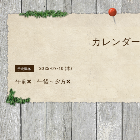
カレンダ
2025-07-10 (木)
予定満杯
午前❌ 午後～夕方❌