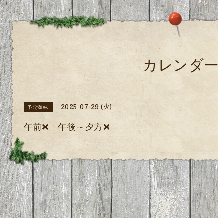
カレンダ
2025-07-29 (火)
予定満杯
午前❌ 午後～夕方❌