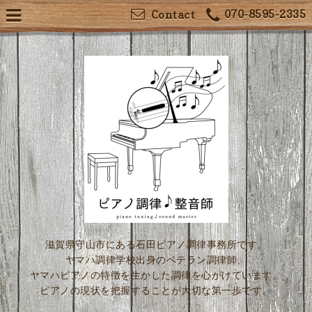
070-8595-2335
Contact
滋賀県守山市にある石田ピアノ調律事務所です。
ヤマハ調律学校出身のベテラン調律師、
ヤマハピアノの特徴を生かした調律を心がけています。
ピアノの現状を把握することが大切な第一歩です。