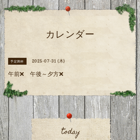
カレンダー
2025-07-31 (木)
予定満杯
午前❌ 午後～夕方❌
today