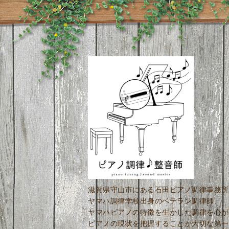
滋賀県守山市にある石田ピアノ調律事務所
ヤマハ調律学校出身のベテラン調律師、
ヤマハピアノの特徴を生かした調律を心が
ピアノの現状を把握することが大切な第一