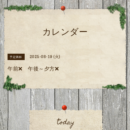
カレンダー
2025-08-19 (火)
予定満杯
午前❌️ 午後～夕方❌️
today