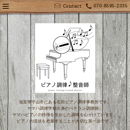
070-8595-2335
Contact
滋賀県守山市にある石田ピアノ調律事務所です。
ヤマハ調律学校出身のベテラン調律師、
ヤマハピアノの特徴を生かした調律を心がけています。
ピアノの現状を把握することが大切な第一歩です。