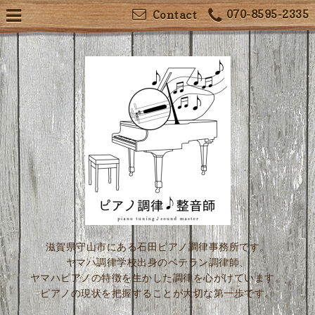
070-8595-2335
Contact
滋賀県守山市にある石田ピアノ調律事務所です。
ヤマハ調律学校出身のベテラン調律師、
ヤマハピアノの特徴を生かした調律を心がけています。
ピアノの現状を把握することが大切な第一歩です。