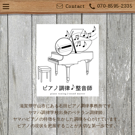
070-8595-2335
Contact
滋賀県守山市にある石田ピアノ調律事務所です。
ヤマハ調律学校出身のベテラン調律師、
ヤマハピアノの特徴を生かした調律を心がけています。
ピアノの現状を把握することが大切な第一歩です。