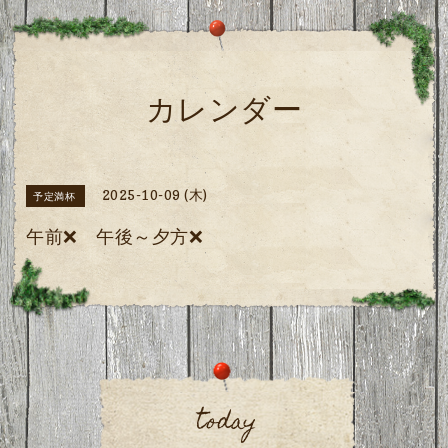
カレンダー
2025-10-09 (木)
予定満杯
午前❌️ 午後～夕方❌️
today