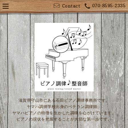
070-8595-2335
Contact
滋賀県守山市にある石田ピアノ調律事務所です。
ヤマハ調律学校出身のベテラン調律師、
ヤマハピアノの特徴を生かした調律を心がけています。
ピアノの現状を把握することが大切な第一歩です。