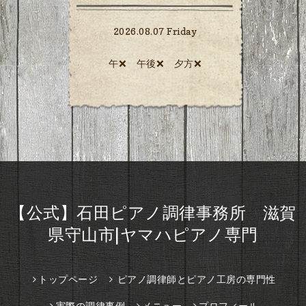
2026.08.07 Friday
午❌ 午後❌ 夕方❌️
【公式】石田ピアノ調律事務所 滋賀
県守山市|ヤマハピアノ専門
トップページ
ピアノ調律師とピアノ工房の専門性
実際の調律事例
メニュー
プロフィール