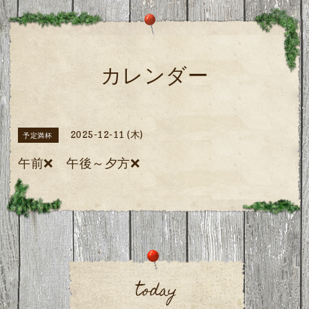
カレンダー
2025-12-11 (木)
予定満杯
午前❌️ 午後～夕方❌️
today