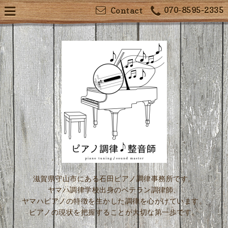
070-8595-2335
Contact
滋賀県守山市にある石田ピアノ調律事務所です。
ヤマハ調律学校出身のベテラン調律師、
ヤマハピアノの特徴を生かした調律を心がけています。
ピアノの現状を把握することが大切な第一歩です。