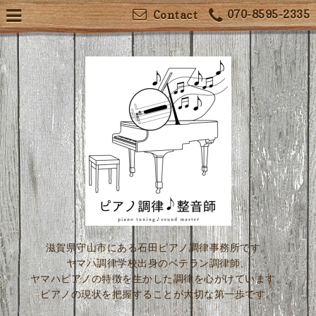
070-8595-2335
Contact
滋賀県守山市にある石田ピアノ調律事務所です。
ヤマハ調律学校出身のベテラン調律師、
ヤマハピアノの特徴を生かした調律を心がけています。
ピアノの現状を把握することが大切な第一歩です。