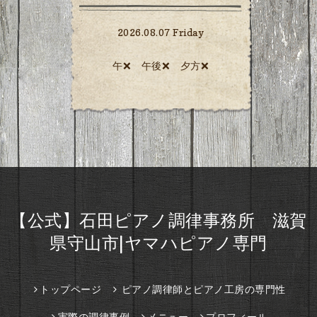
2026.08.07 Friday
午❌ 午後❌ 夕方❌️
【公式】石田ピアノ調律事務所 滋賀
県守山市|ヤマハピアノ専門
トップページ
ピアノ調律師とピアノ工房の専門性
実際の調律事例
メニュー
プロフィール