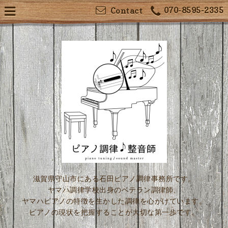
070-8595-2335
Contact
滋賀県守山市にある石田ピアノ調律事務所です。
ヤマハ調律学校出身のベテラン調律師、
ヤマハピアノの特徴を生かした調律を心がけています。
ピアノの現状を把握することが大切な第一歩です。