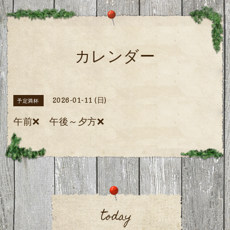
カレンダー
2026-01-11 (日)
予定満杯
午前❌️ 午後～夕方❌️
today