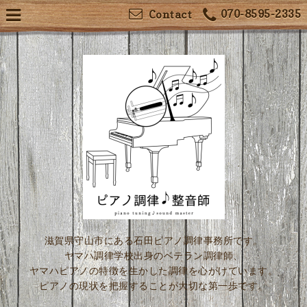
070-8595-2335
Contact
滋賀県守山市にある石田ピアノ調律事務所です。
ヤマハ調律学校出身のベテラン調律師、
ヤマハピアノの特徴を生かした調律を心がけています。
ピアノの現状を把握することが大切な第一歩です。