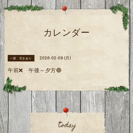
カレンダー
2026-02-09 (月)
一部 空きあり
午前❌ 午後～夕方🔵
today