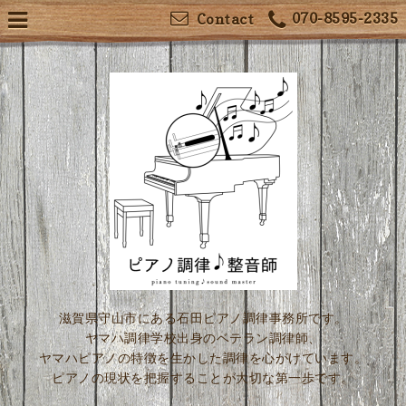
070-8595-2335
Contact
滋賀県守山市にある石田ピアノ調律事務所です。
ヤマハ調律学校出身のベテラン調律師、
ヤマハピアノの特徴を生かした調律を心がけています。
ピアノの現状を把握することが大切な第一歩です。