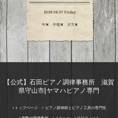
2026.08.07 Friday
午❌ 午後❌ 夕方❌️
【公式】石田ピアノ調律事務所 滋賀
県守山市|ヤマハピアノ専門
トップページ
ピアノ調律師とピアノ工房の専門性
実際の調律事例
メニュー
プロフィール