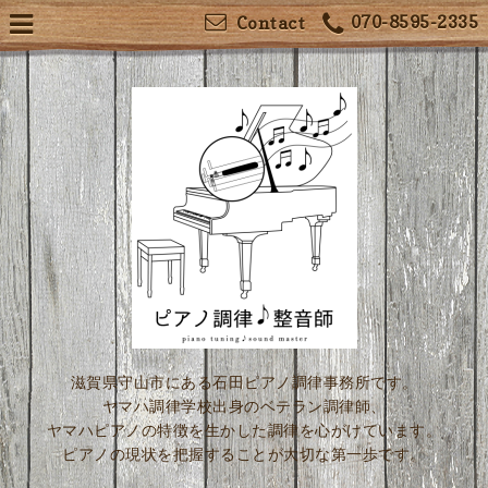
070-8595-2335
Contact
滋賀県守山市にある石田ピアノ調律事務所です。
ヤマハ調律学校出身のベテラン調律師、
ヤマハピアノの特徴を生かした調律を心がけています。
ピアノの現状を把握することが大切な第一歩です。