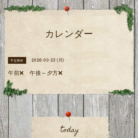
カレンダー
2026-03-23 (月)
予定満杯
午前❌️ 午後～夕方❌️
today