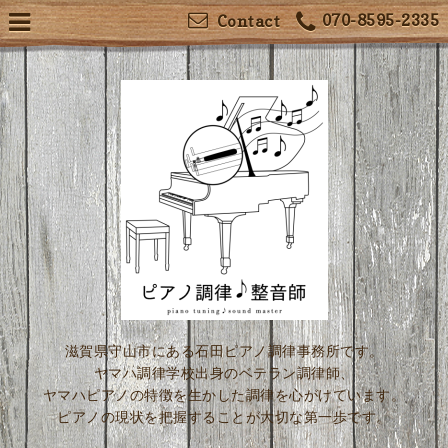
070-8595-2335
Contact
滋賀県守山市にある石田ピアノ調律事務所です。
ヤマハ調律学校出身のベテラン調律師、
ヤマハピアノの特徴を生かした調律を心がけています。
ピアノの現状を把握することが大切な第一歩です。