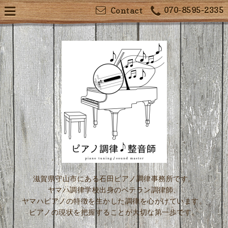
070-8595-2335
Contact
滋賀県守山市にある石田ピアノ調律事務所です。
ヤマハ調律学校出身のベテラン調律師、
ヤマハピアノの特徴を生かした調律を心がけています。
ピアノの現状を把握することが大切な第一歩です。