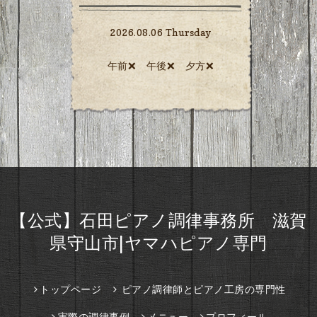
2026.08.06 Thursday
午前❌ 午後❌ 夕方❌️
【公式】石田ピアノ調律事務所 滋賀
県守山市|ヤマハピアノ専門
トップページ
ピアノ調律師とピアノ工房の専門性
実際の調律事例
メニュー
プロフィール