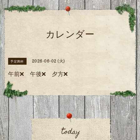
カレンダー
2026-06-02 (火)
予定満杯
午前❌️ 午後❌️ 夕方❌️
today