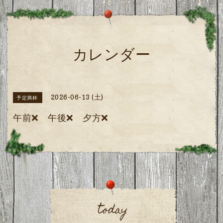
カレンダー
2026-06-13 (土)
予定満杯
午前❌ 午後❌ 夕方❌️
today