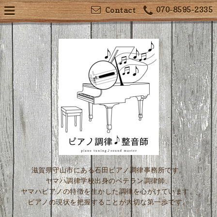
070-8595-2335
Contact
滋賀県守山市にある石田ピアノ調律事務所です。
ヤマハ調律学校出身のベテラン調律師、
ヤマハピアノの特徴を生かした調律を心がけています。
ピアノの現状を把握することが大切な第一歩です。