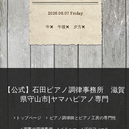
2026.08.07 Friday
午❌ 午後❌ 夕方❌️
【公式】石田ピアノ調律事務所 滋賀
県守山市|ヤマハピアノ専門
トップページ
ピアノ調律師とピアノ工房の専門性
実際の調律事例
メニュー
プロフィール