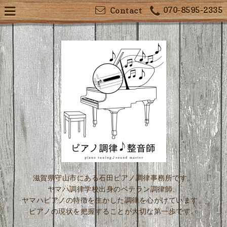
070-8595-2335
Contact
滋賀県守山市にある石田ピアノ調律事務所です。
ヤマハ調律学校出身のベテラン調律師、
ヤマハピアノの特徴を生かした調律を心がけています。
ピアノの現状を把握することが大切な第一歩です。