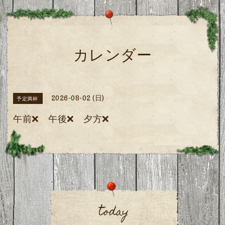
カレンダー
2026-08-02 (日)
予定満杯
午前❌️ 午後❌️ 夕方❌️
today