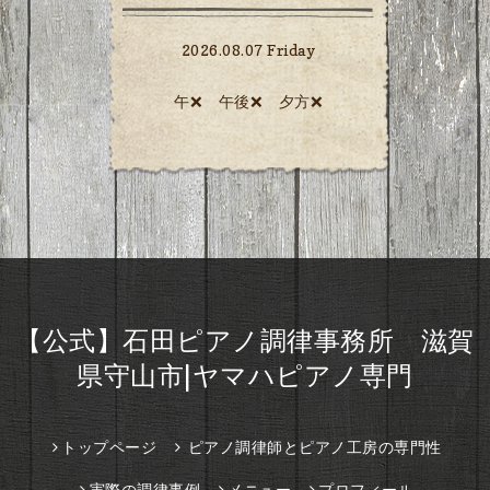
2026.08.07 Friday
午❌ 午後❌ 夕方❌️
【公式】石田ピアノ調律事務所 滋賀
県守山市|ヤマハピアノ専門
トップページ
ピアノ調律師とピアノ工房の専門性
実際の調律事例
メニュー
プロフィール